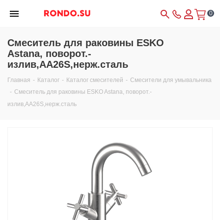
0
Смеситель для раковины ESKO
Astana, поворот.-
излив,AA26S,нерж.сталь
Главная
-
Каталог
-
Каталог смесителей
-
Смесители для умывальника
-
Смеситель для раковины ESKO Astana, поворот.-
излив,AA26S,нерж.сталь