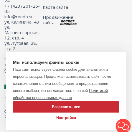
24
+7 (423) 201-25-
Карта сайта
05
info@rondo.su
Продвижение
ул. Калинина, 43
сайта -
ул.
Магнитогорская,
12, стр. 4
ул. Луговая, 28,
стр.2
Информация на сайте не является публичной офертой.
Мы используем файлы cookie
Для получения подробной информации о наличии и стоимости
указанных товаров и (или) услуг, пожалуйста, обращайтесь к
Наш сайт использует файлы cookie для аналитики и
менеджеру сайта с помощью специальной формы связи или по
телефону 8 (423) 201-25-05
персонализации. Продолжая использовать сайт после
ознакомления с этим сообщением и предоставления
своего выбора, вы соглашаетесь с нашей
Политикой
обработки персональных данных
Обращаем ваше внимание на то, что данный интернет-магазин, а
также вся информация о товарах и ценах, предоставленная на нём,
носит исключительно информационный характер и ни при каких
Разрешить все
условиях не является публичной офертой, определяемой
положениями Статьи 437 Гражданского кодекса Российской
Федерации.
Настройка
Политика обработки персональных данных