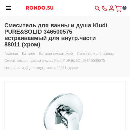
0
Смеситель для ванны и душа Kludi
PURE&SOLID 346500575
встраиваемый для внутр.части
88011 (хром)
Главная
-
Каталог
-
Каталог смесителей
-
Смесители для ванны
-
Смеситель для ванны и душа Kludi PURE&SOLID 346500575
встраиваемый для внутр.части 88011 (хром)