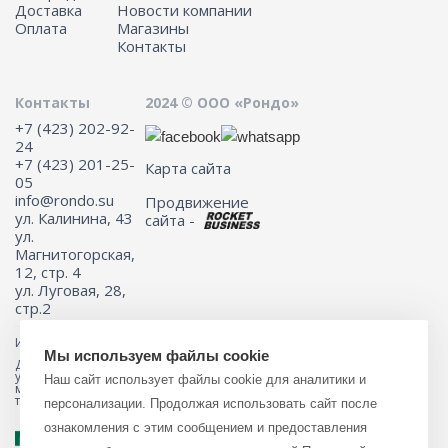
Доставка
Новости компании
Оплата
Магазины
Контакты
Контакты
2024 © ООО «Рондо»
+7 (423) 202-92-
24
+7 (423) 201-25-
Карта сайта
05
info@rondo.su
Продвижение
ул. Калинина, 43
сайта -
ул.
Магнитогорская,
12, стр. 4
ул. Луговая, 28,
стр.2
Информация на сайте не является публичной офертой.
Мы используем файлы cookie
Для получения подробной информации о наличии и стоимости
указанных товаров и (или) услуг, пожалуйста, обращайтесь к
Наш сайт использует файлы cookie для аналитики и
менеджеру сайта с помощью специальной формы связи или по
телефону 8 (423) 201-25-05
персонализации. Продолжая использовать сайт после
ознакомления с этим сообщением и предоставления