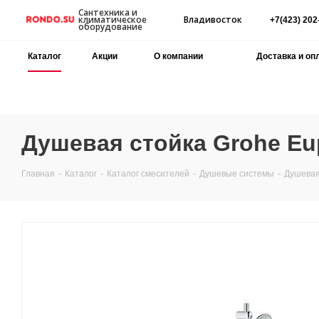
Сантехника и
Владивосток
климатическое
+7(423) 202
оборудование
Каталог
Акции
О компании
Доставка и оп
Душевая стойка Grohe Eup
Главная
-
Каталог
-
Каталог смесителей
-
Душевые системы
-
Душевая