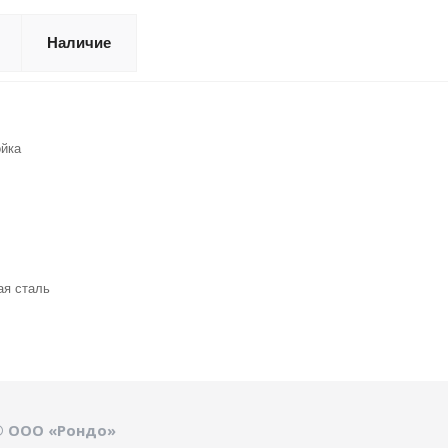
Наличие
йка
я сталь
© ООО «Рондо»