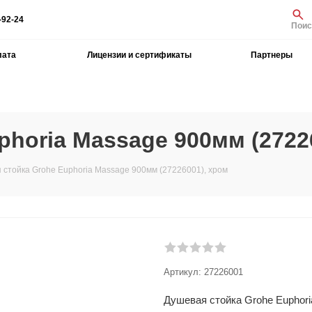
-92-24
Поис
лата
Лицензии и сертификаты
Партнеры
horia Massage 900мм (2722
 стойка Grohe Euphoria Massage 900мм (27226001), хром
Артикул:
27226001
Душевая стойка Grohe Euphori