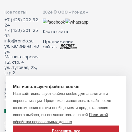
Контакты
2024 © ООО «Рондо»
+7 (423) 202-92-
24
+7 (423) 201-25-
Карта сайта
05
info@rondo.su
Продвижение
ул. Калинина, 43
сайта -
ул.
Магнитогорская,
12, стр. 4
ул. Луговая, 28,
стр.2
Информация на сайте не является публичной офертой.
Мы используем файлы cookie
Для получения подробной информации о наличии и стоимости
указанных товаров и (или) услуг, пожалуйста, обращайтесь к
Наш сайт использует файлы cookie для аналитики и
менеджеру сайта с помощью специальной формы связи или по
телефону 8 (423) 201-25-05
персонализации. Продолжая использовать сайт после
ознакомления с этим сообщением и предоставления
своего выбора, вы соглашаетесь с нашей
Политикой
обработки персональных данных
Обращаем ваше внимание на то, что данный интернет-магазин, а
также вся информация о товарах и ценах, предоставленная на нём,
носит исключительно информационный характер и ни при каких
Разрешить все