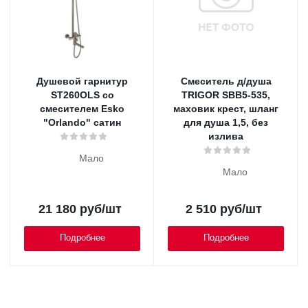
Душевой гарнитур
Смеситель д/душа
ST260OLS со
TRIGOR SBB5-535,
смесителем Esko
маховик крест, шланг
"Orlando" сатин
для душа 1,5, без
излива
Мало
Мало
21 180
руб
/шт
2 510
руб
/шт
Подробнее
Подробнее