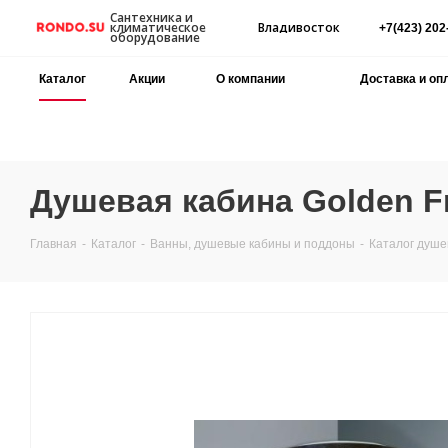
Сантехника и
Владивосток
климатическое
+7(423) 202
оборудование
Каталог
Акции
О компании
Доставка и оп
Душевая кабина Golden Fr
Главная
-
Каталог
-
Ванны, душевые кабины и поддоны
-
Каталог душе