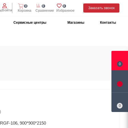
0
0
0
Заказать звонок
Войти
к
Корзина
Сравнение
Избранное
Сервисные центры
Магазины
Контакты
0
0
)
SRGF-106, 900*900*2150