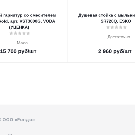
 гарнитур со смесителем
Душевая стойка с мыльниц
Gold, арт. VST3000G, VODA
SR720Q, ESKO
(УЦЕНКА)
Достаточно
Мало
15 700
руб
/шт
2 960
руб
/шт
© ООО «Рондо»