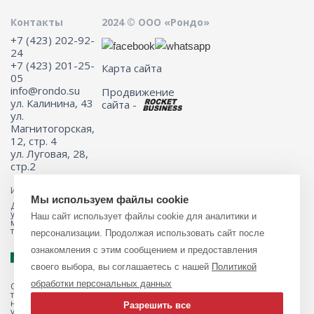
Контакты
2024 © ООО «Рондо»
+7 (423) 202-92-
24
+7 (423) 201-25-
Карта сайта
05
info@rondo.su
Продвижение
ул. Калинина, 43
сайта -
ул.
Магнитогорская,
12, стр. 4
ул. Луговая, 28,
стр.2
Информация на сайте не является публичной офертой.
Мы используем файлы cookie
Для получения подробной информации о наличии и стоимости
указанных товаров и (или) услуг, пожалуйста, обращайтесь к
Наш сайт использует файлы cookie для аналитики и
менеджеру сайта с помощью специальной формы связи или по
телефону 8 (423) 201-25-05
персонализации. Продолжая использовать сайт после
ознакомления с этим сообщением и предоставления
своего выбора, вы соглашаетесь с нашей
Политикой
обработки персональных данных
Обращаем ваше внимание на то, что данный интернет-магазин, а
также вся информация о товарах и ценах, предоставленная на нём,
носит исключительно информационный характер и ни при каких
Разрешить все
условиях не является публичной офертой, определяемой