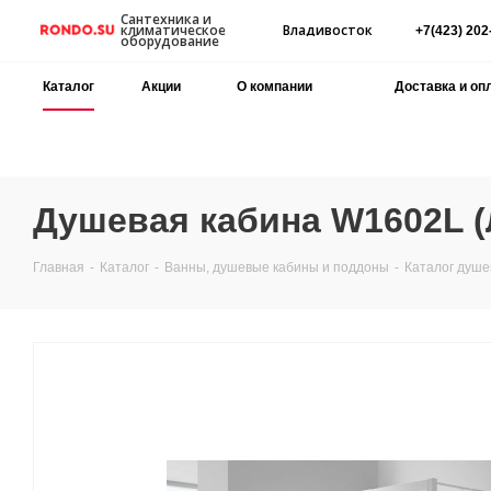
Сантехника и
Владивосток
климатическое
+7(423) 202
оборудование
Каталог
Акции
О компании
Доставка и оп
Душевая кабина W1602L (
Главная
-
Каталог
-
Ванны, душевые кабины и поддоны
-
Каталог душе