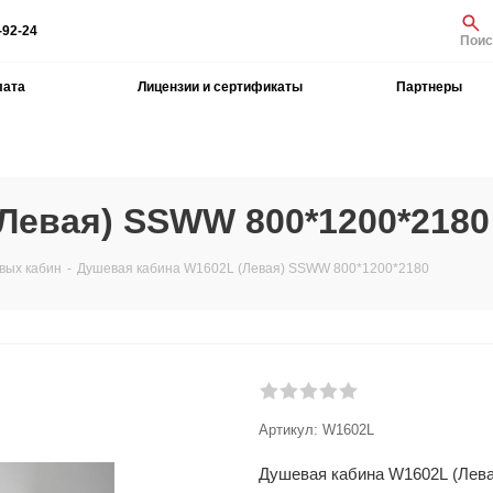
-92-24
Поис
лата
Лицензии и сертификаты
Партнеры
Левая) SSWW 800*1200*2180
вых кабин
-
Душевая кабина W1602L (Левая) SSWW 800*1200*2180
Артикул:
W1602L
Душевая кабина W1602L (Лев