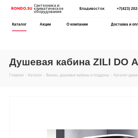
Сантехника и
Владивосток
климатическое
+7(423) 202
оборудование
Каталог
Акции
О компании
Доставка и оп
Душевая кабина ZILI DO А
Главная
-
Каталог
-
Ванны, душевые кабины и поддоны
-
Каталог душе