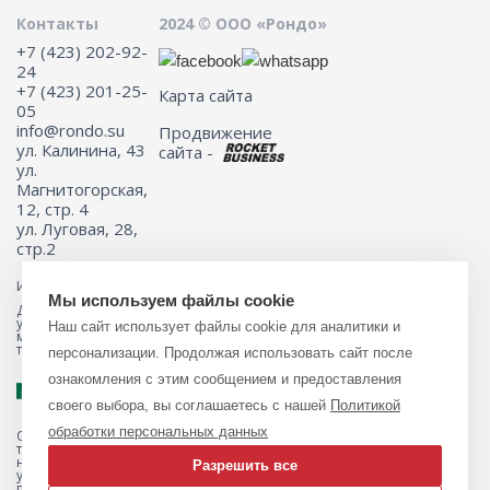
Контакты
2024 © ООО «Рондо»
+7 (423) 202-92-
24
+7 (423) 201-25-
Карта сайта
05
info@rondo.su
Продвижение
ул. Калинина, 43
сайта -
ул.
Магнитогорская,
12, стр. 4
ул. Луговая, 28,
стр.2
Информация на сайте не является публичной офертой.
Мы используем файлы cookie
Для получения подробной информации о наличии и стоимости
указанных товаров и (или) услуг, пожалуйста, обращайтесь к
Наш сайт использует файлы cookie для аналитики и
менеджеру сайта с помощью специальной формы связи или по
телефону 8 (423) 201-25-05
персонализации. Продолжая использовать сайт после
ознакомления с этим сообщением и предоставления
своего выбора, вы соглашаетесь с нашей
Политикой
обработки персональных данных
Обращаем ваше внимание на то, что данный интернет-магазин, а
также вся информация о товарах и ценах, предоставленная на нём,
носит исключительно информационный характер и ни при каких
Разрешить все
условиях не является публичной офертой, определяемой
положениями Статьи 437 Гражданского кодекса Российской