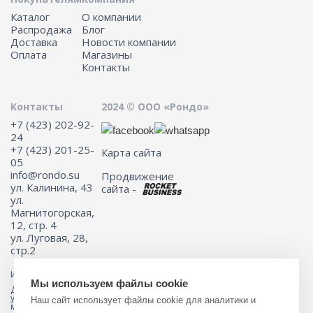
Каталог
О компании
Распродажа
Блог
Доставка
Новости компании
Оплата
Магазины
Контакты
Контакты
2024 © ООО «Рондо»
+7 (423) 202-92-
24
+7 (423) 201-25-
Карта сайта
05
info@rondo.su
Продвижение
ул. Калинина, 43
сайта -
ул.
Магнитогорская,
12, стр. 4
ул. Луговая, 28,
стр.2
Информация на сайте не является публичной офертой.
Мы используем файлы cookie
Для получения подробной информации о наличии и стоимости
указанных товаров и (или) услуг, пожалуйста, обращайтесь к
Наш сайт использует файлы cookie для аналитики и
менеджеру сайта с помощью специальной формы связи или по