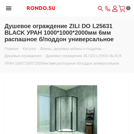
0
Душевое ограждение ZILI DO L25631
BLACK УРАН 1000*1000*2000мм 6мм
распашное б/поддон универсальное
Главная
-
Каталог
-
Ванны, душевые кабины и поддоны
-
Душевые ограждения
-
Душевое ограждение ZILI DO L25631 BLACK
УРАН 1000*1000*2000мм 6мм распашное б/поддон универсальное