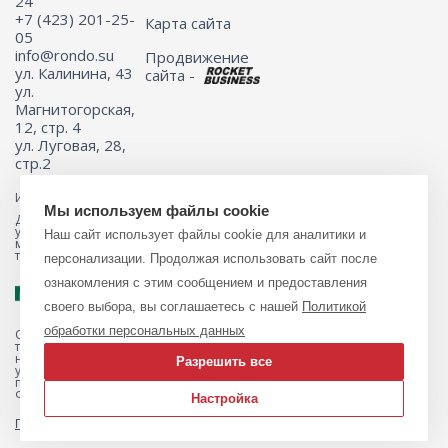
24
+7 (423) 201-25-
Карта сайта
05
info@rondo.su
Продвижение
ул. Калинина, 43
сайта -
ул.
Магнитогорская,
12, стр. 4
ул. Луговая, 28,
стр.2
Информация на сайте не является публичной офертой.
Мы используем файлы cookie
Для получения подробной информации о наличии и стоимости
указанных товаров и (или) услуг, пожалуйста, обращайтесь к
Наш сайт использует файлы cookie для аналитики и
менеджеру сайта с помощью специальной формы связи или по
телефону 8 (423) 201-25-05
персонализации. Продолжая использовать сайт после
ознакомления с этим сообщением и предоставления
своего выбора, вы соглашаетесь с нашей
Политикой
обработки персональных данных
Обращаем ваше внимание на то, что данный интернет-магазин, а
также вся информация о товарах и ценах, предоставленная на нём,
носит исключительно информационный характер и ни при каких
Разрешить все
условиях не является публичной офертой, определяемой
положениями Статьи 437 Гражданского кодекса Российской
Федерации.
Настройка
Политика обработки персональных данных