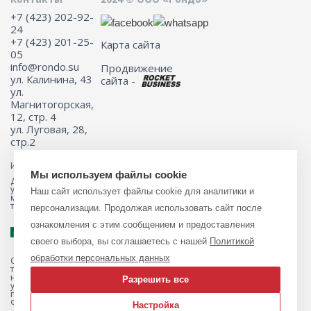
+7 (423) 202-92-
24
+7 (423) 201-25-
Карта сайта
05
info@rondo.su
Продвижение
ул. Калинина, 43
сайта -
ул.
Магнитогорская,
12, стр. 4
ул. Луговая, 28,
стр.2
Информация на сайте не является публичной офертой.
Мы используем файлы cookie
Для получения подробной информации о наличии и стоимости
указанных товаров и (или) услуг, пожалуйста, обращайтесь к
Наш сайт использует файлы cookie для аналитики и
менеджеру сайта с помощью специальной формы связи или по
телефону 8 (423) 201-25-05
персонализации. Продолжая использовать сайт после
ознакомления с этим сообщением и предоставления
своего выбора, вы соглашаетесь с нашей
Политикой
обработки персональных данных
Обращаем ваше внимание на то, что данный интернет-магазин, а
также вся информация о товарах и ценах, предоставленная на нём,
носит исключительно информационный характер и ни при каких
Разрешить все
условиях не является публичной офертой, определяемой
положениями Статьи 437 Гражданского кодекса Российской
Федерации.
Настройка