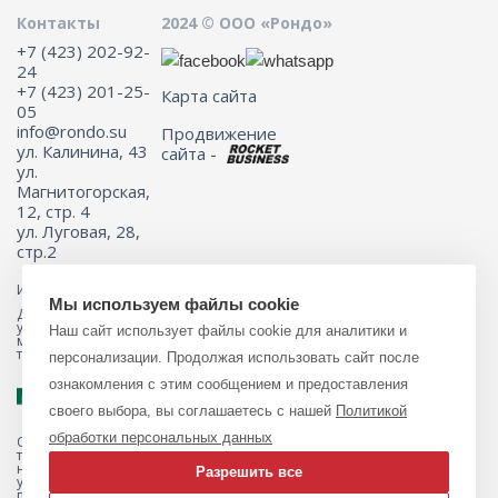
Контакты
2024 © ООО «Рондо»
+7 (423) 202-92-
24
+7 (423) 201-25-
Карта сайта
05
info@rondo.su
Продвижение
ул. Калинина, 43
сайта -
ул.
Магнитогорская,
12, стр. 4
ул. Луговая, 28,
стр.2
Информация на сайте не является публичной офертой.
Мы используем файлы cookie
Для получения подробной информации о наличии и стоимости
указанных товаров и (или) услуг, пожалуйста, обращайтесь к
Наш сайт использует файлы cookie для аналитики и
менеджеру сайта с помощью специальной формы связи или по
телефону 8 (423) 201-25-05
персонализации. Продолжая использовать сайт после
ознакомления с этим сообщением и предоставления
своего выбора, вы соглашаетесь с нашей
Политикой
обработки персональных данных
Обращаем ваше внимание на то, что данный интернет-магазин, а
также вся информация о товарах и ценах, предоставленная на нём,
носит исключительно информационный характер и ни при каких
Разрешить все
условиях не является публичной офертой, определяемой
положениями Статьи 437 Гражданского кодекса Российской