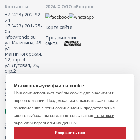
Контакты
2024 © ООО «Рондо»
+7 (423) 202-92-
24
+7 (423) 201-25-
Карта сайта
05
info@rondo.su
Продвижение
ул. Калинина, 43
сайта -
ул.
Магнитогорская,
12, стр. 4
ул. Луговая, 28,
стр.2
Информация на сайте не является публичной офертой.
Мы используем файлы cookie
Для получения подробной информации о наличии и стоимости
указанных товаров и (или) услуг, пожалуйста, обращайтесь к
Наш сайт использует файлы cookie для аналитики и
менеджеру сайта с помощью специальной формы связи или по
телефону 8 (423) 201-25-05
персонализации. Продолжая использовать сайт после
ознакомления с этим сообщением и предоставления
своего выбора, вы соглашаетесь с нашей
Политикой
обработки персональных данных
Обращаем ваше внимание на то, что данный интернет-магазин, а
также вся информация о товарах и ценах, предоставленная на нём,
носит исключительно информационный характер и ни при каких
Разрешить все
условиях не является публичной офертой, определяемой
положениями Статьи 437 Гражданского кодекса Российской