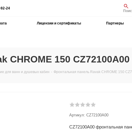
-92-24
Поис
лата
Лицензии и сертификаты
Партнеры
ak CHROME 150 CZ72100A00
е для ванн и душевых кабин
-
Фронтальная панель Ravak CHROME 150 CZ
Артикул:
CZ72100A00
CZ72100A00 фронтальная пан