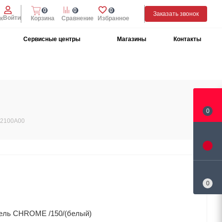
0
0
0
Заказать звонок
Войти
к
Корзина
Сравнение
Избранное
Сервисные центры
Магазины
Контакты
0
72100A00
0
ель CHROME /150/(белый)