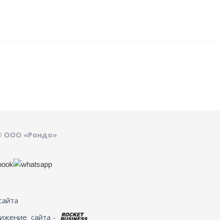
© ООО «Рондо»
сайта
вижение
сайта -