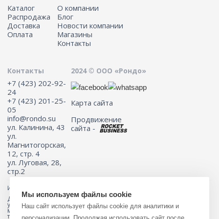
Каталог
О компании
Распродажа
Блог
Доставка
Новости компании
Оплата
Магазины
Контакты
Контакты
2024 © ООО «Рондо»
+7 (423) 202-92-
24
+7 (423) 201-25-
Карта сайта
05
info@rondo.su
Продвижение
ул. Калинина, 43
сайта -
ул.
Магнитогорская,
12, стр. 4
ул. Луговая, 28,
стр.2
Информация на сайте не является публичной офертой.
Мы используем файлы cookie
Для получения подробной информации о наличии и стоимости
указанных товаров и (или) услуг, пожалуйста, обращайтесь к
Наш сайт использует файлы cookie для аналитики и
менеджеру сайта с помощью специальной формы связи или по
телефону 8 (423) 201-25-05
персонализации. Продолжая использовать сайт после