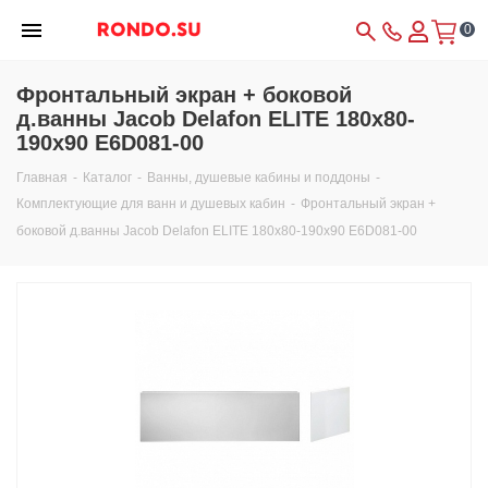
0
Фронтальный экран + боковой
д.ванны Jacob Delafon ELITE 180x80-
190x90 E6D081-00
Главная
-
Каталог
-
Ванны, душевые кабины и поддоны
-
Комплектующие для ванн и душевых кабин
-
Фронтальный экран +
боковой д.ванны Jacob Delafon ELITE 180x80-190x90 E6D081-00