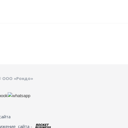
© ООО «Рондо»
сайта
вижение
сайта -