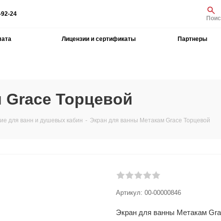
-92-24
Поис
лата
Лицензии и сертификаты
Партнеры
 Grace Торцевой
е для ванн и душевых кабин
-
Экран для ванны Метакам Grace Торцевой
Артикул:
00-00000846
Экран для ванны Метакам Gra