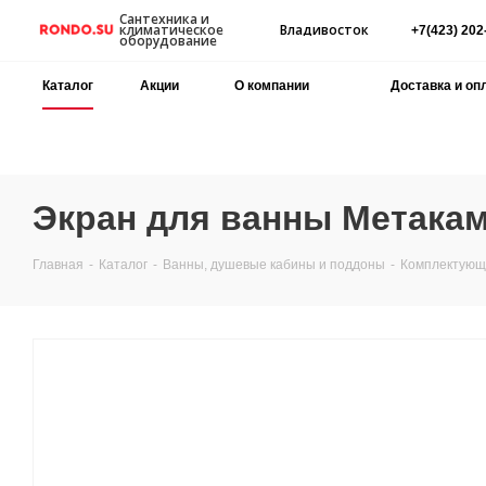
Сантехника и
Владивосток
климатическое
+7(423) 202
оборудование
Каталог
Акции
О компании
Доставка и оп
Экран для ванны Метакам
Главная
-
Каталог
-
Ванны, душевые кабины и поддоны
-
Комплектующи