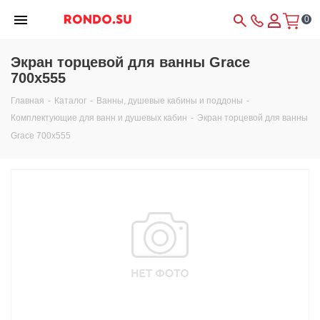
0
Экран торцевой для ванны Gracе
700х555
Главная
-
Каталог
-
Ванны, душевые кабины и поддоны
-
Комплектующие для ванн и душевых кабин
-
Экран торцевой для ванны
Gracе 700х555