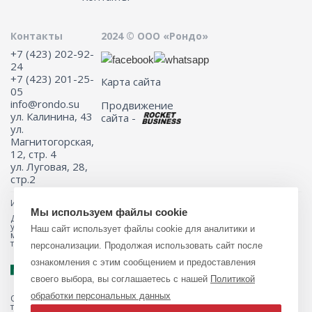
Контакты
2024 © ООО «Рондо»
+7 (423) 202-92-
24
+7 (423) 201-25-
Карта сайта
05
info@rondo.su
Продвижение
ул. Калинина, 43
сайта -
ул.
Магнитогорская,
12, стр. 4
ул. Луговая, 28,
стр.2
Информация на сайте не является публичной офертой.
Мы используем файлы cookie
Для получения подробной информации о наличии и стоимости
указанных товаров и (или) услуг, пожалуйста, обращайтесь к
Наш сайт использует файлы cookie для аналитики и
менеджеру сайта с помощью специальной формы связи или по
телефону 8 (423) 201-25-05
персонализации. Продолжая использовать сайт после
ознакомления с этим сообщением и предоставления
своего выбора, вы соглашаетесь с нашей
Политикой
обработки персональных данных
Обращаем ваше внимание на то, что данный интернет-магазин, а
также вся информация о товарах и ценах, предоставленная на нём,