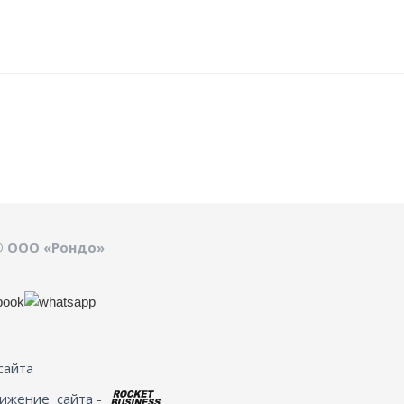
© ООО «Рондо»
сайта
вижение
сайта -