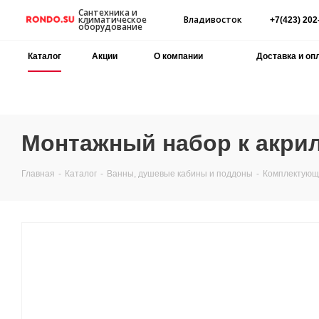
Сантехника и
Владивосток
климатическое
+7(423) 202
оборудование
Каталог
Акции
О компании
Доставка и оп
Монтажный набор к акрил
Главная
-
Каталог
-
Ванны, душевые кабины и поддоны
-
Комплектующи