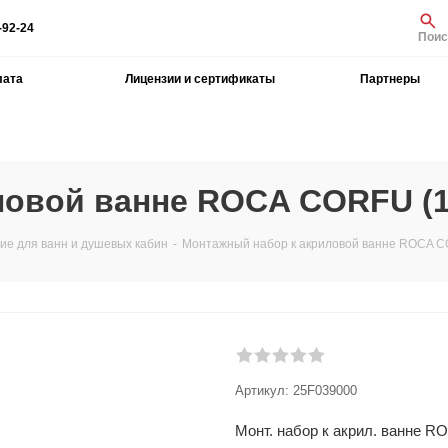
-92-24
Поис
лата
Лицензии и сертификаты
Партнеры
овой ванне ROCA CORFU (1
е для ванн и душевых кабин
-
Монтажный набор к акриловой ванне ROCA C
Артикул:
25F039000
Монт. набор к акрил. ванне 