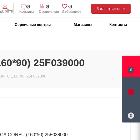
0
0
0
Заказать звонок
Войти
к
Корзина
Сравнение
Избранное
Сервисные центры
Магазины
Контакты
60*90) 25F039000
0
ORFU (160*90) 25F039000
0
ROCA CORFU (160*90) 25F039000