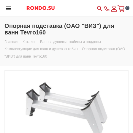
0
Опорная подставка (ОАО "ВИЗ") для
ванн Tevro160
Главная
-
Каталог
-
Ванны, душевые кабины и поддоны
-
Комплектующие для ванн и душевых кабин
-
Опорная подставка (ОАО
"ВИЗ") для ванн Tevro160