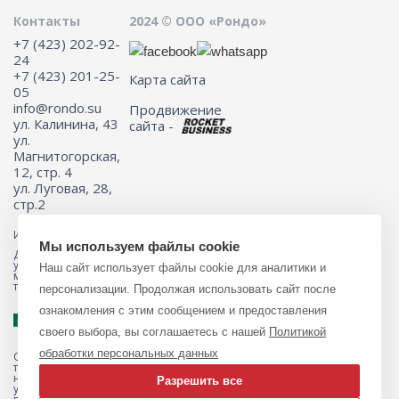
Контакты
2024 © ООО «Рондо»
+7 (423) 202-92-
24
+7 (423) 201-25-
Карта сайта
05
info@rondo.su
Продвижение
ул. Калинина, 43
сайта -
ул.
Магнитогорская,
12, стр. 4
ул. Луговая, 28,
стр.2
Информация на сайте не является публичной офертой.
Мы используем файлы cookie
Для получения подробной информации о наличии и стоимости
указанных товаров и (или) услуг, пожалуйста, обращайтесь к
Наш сайт использует файлы cookie для аналитики и
менеджеру сайта с помощью специальной формы связи или по
телефону 8 (423) 201-25-05
персонализации. Продолжая использовать сайт после
ознакомления с этим сообщением и предоставления
своего выбора, вы соглашаетесь с нашей
Политикой
обработки персональных данных
Обращаем ваше внимание на то, что данный интернет-магазин, а
также вся информация о товарах и ценах, предоставленная на нём,
носит исключительно информационный характер и ни при каких
Разрешить все
условиях не является публичной офертой, определяемой