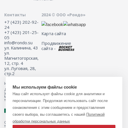
Контакты
2024 © ООО «Рондо»
+7 (423) 202-92-
24
+7 (423) 201-25-
Карта сайта
05
info@rondo.su
Продвижение
ул. Калинина, 43
сайта -
ул.
Магнитогорская,
12, стр. 4
ул. Луговая, 28,
стр.2
Информация на сайте не является публичной офертой.
Мы используем файлы cookie
Для получения подробной информации о наличии и стоимости
указанных товаров и (или) услуг, пожалуйста, обращайтесь к
Наш сайт использует файлы cookie для аналитики и
менеджеру сайта с помощью специальной формы связи или по
телефону 8 (423) 201-25-05
персонализации. Продолжая использовать сайт после
ознакомления с этим сообщением и предоставления
своего выбора, вы соглашаетесь с нашей
Политикой
обработки персональных данных
Обращаем ваше внимание на то, что данный интернет-магазин, а
также вся информация о товарах и ценах, предоставленная на нём,