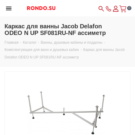
0
Каркас для ванны Jacob Delafon
ODEO N UP SF081RU-NF ассиметр
Главная
-
Каталог
-
Ванны, душевые кабины и поддоны
-
Комплектующие для ванн и душевых кабин
-
Каркас для ванны Jacob
Delafon ODEO N UP SF081RU-NF ассиметр