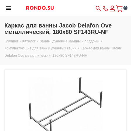
0
Каркас для ванны Jacob Delafon Ove
металлический, 180х80 SF143RU-NF
Главная
-
Каталог
-
Ванны, душевые кабины и поддоны
-
Комплектующие для ванн и душевых кабин
-
Каркас для ванны Jacob
Delafon Ove металлический, 180х80 SF143RU-NF