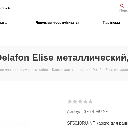
-92-24
Поис
лата
Лицензии и сертификаты
Партнеры
elafon Elise металлический
е для ванн и душевых кабин
-
Каркас для ванны Jacob Delafon Elise метал
Артикул:
SF6010RU-NF
SF6010RU-NF каркас для ванны