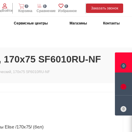
0
0
0
Заказать звонок
Войти
к
Корзина
Сравнение
Избранное
Сервисные центры
Магазины
Контакты
, 170х75 SF6010RU-NF
0
лический, 170х75 SF6010RU-NF
0
 Elise /170x75/ (бел)