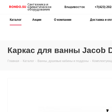
Сантехника и
Владивосток
климатическое
+7(423) 202
оборудование
Каталог
Акции
О компании
Доставка и оп
Каркас для ванны Jacob D
Главная
-
Каталог
-
Ванны, душевые кабины и поддоны
-
Комплектующи