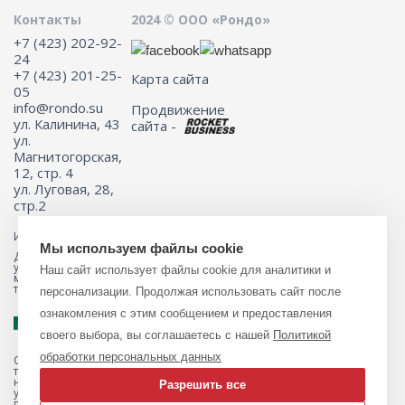
Контакты
2024 © ООО «Рондо»
+7 (423) 202-92-
24
+7 (423) 201-25-
Карта сайта
05
info@rondo.su
Продвижение
ул. Калинина, 43
сайта -
ул.
Магнитогорская,
12, стр. 4
ул. Луговая, 28,
стр.2
Информация на сайте не является публичной офертой.
Мы используем файлы cookie
Для получения подробной информации о наличии и стоимости
указанных товаров и (или) услуг, пожалуйста, обращайтесь к
Наш сайт использует файлы cookie для аналитики и
менеджеру сайта с помощью специальной формы связи или по
телефону 8 (423) 201-25-05
персонализации. Продолжая использовать сайт после
ознакомления с этим сообщением и предоставления
своего выбора, вы соглашаетесь с нашей
Политикой
обработки персональных данных
Обращаем ваше внимание на то, что данный интернет-магазин, а
также вся информация о товарах и ценах, предоставленная на нём,
носит исключительно информационный характер и ни при каких
Разрешить все
условиях не является публичной офертой, определяемой
положениями Статьи 437 Гражданского кодекса Российской