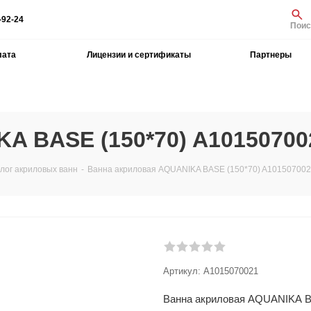
-92-24
Поис
лата
Лицензии и сертификаты
Партнеры
A BASE (150*70) A10150700
лог акриловых ванн
-
Ванна акриловая AQUANIKA BASE (150*70) A10150700
Артикул:
A1015070021
Ванна акриловая AQUANIKA B