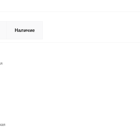
Наличие
ая
ная