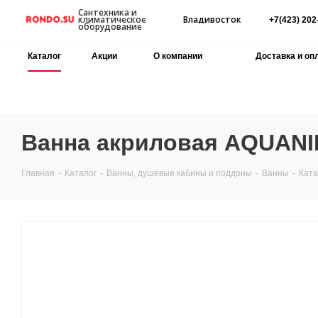
Сантехника и
Владивосток
климатическое
+7(423) 202
оборудование
Каталог
Акции
О компании
Доставка и оп
Ванна акриловая AQUANIK
Главная
-
Каталог
-
Ванны, душевые кабины и поддоны
-
Ванны
-
Ката