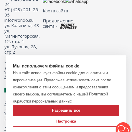
24
+7 (423) 201-25-
Карта сайта
05
info@rondo.su
Продвижение
ул. Калинина, 43
сайта -
ул.
Магнитогорская,
12, стр. 4
ул. Луговая, 28,
стр.2
Информация на сайте не является публичной офертой.
Мы используем файлы cookie
Для получения подробной информации о наличии и стоимости
указанных товаров и (или) услуг, пожалуйста, обращайтесь к
Наш сайт использует файлы cookie для аналитики и
менеджеру сайта с помощью специальной формы связи или по
телефону 8 (423) 201-25-05
персонализации. Продолжая использовать сайт после
ознакомления с этим сообщением и предоставления
своего выбора, вы соглашаетесь с нашей
Политикой
обработки персональных данных
Обращаем ваше внимание на то, что данный интернет-магазин, а
также вся информация о товарах и ценах, предоставленная на нём,
носит исключительно информационный характер и ни при каких
Разрешить все
условиях не является публичной офертой, определяемой
положениями Статьи 437 Гражданского кодекса Российской
Федерации.
Настройка
Политика обработки персональных данных