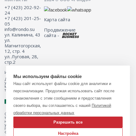
+7 (423) 202-92-
24
+7 (423) 201-25-
Карта сайта
05
info@rondo.su
Продвижение
ул. Калинина, 43
сайта -
ул.
Магнитогорская,
12, стр. 4
ул. Луговая, 28,
стр.2
Информация на сайте не является публичной офертой.
Мы используем файлы cookie
Для получения подробной информации о наличии и стоимости
указанных товаров и (или) услуг, пожалуйста, обращайтесь к
Наш сайт использует файлы cookie для аналитики и
менеджеру сайта с помощью специальной формы связи или по
телефону 8 (423) 201-25-05
персонализации. Продолжая использовать сайт после
ознакомления с этим сообщением и предоставления
своего выбора, вы соглашаетесь с нашей
Политикой
обработки персональных данных
Обращаем ваше внимание на то, что данный интернет-магазин, а
также вся информация о товарах и ценах, предоставленная на нём,
носит исключительно информационный характер и ни при каких
Разрешить все
условиях не является публичной офертой, определяемой
положениями Статьи 437 Гражданского кодекса Российской
Федерации.
Настройка