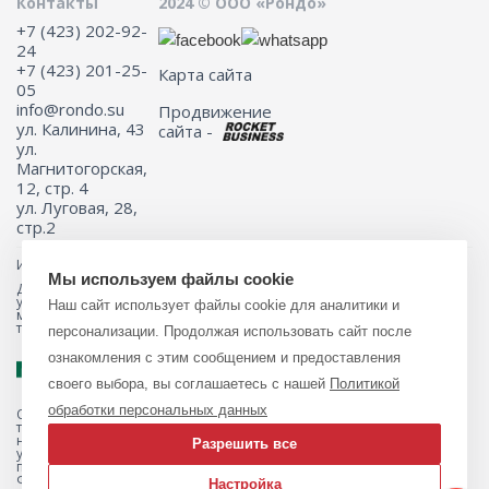
Контакты
2024 © ООО «Рондо»
+7 (423) 202-92-
24
+7 (423) 201-25-
Карта сайта
05
info@rondo.su
Продвижение
ул. Калинина, 43
сайта -
ул.
Магнитогорская,
12, стр. 4
ул. Луговая, 28,
стр.2
Информация на сайте не является публичной офертой.
Мы используем файлы cookie
Для получения подробной информации о наличии и стоимости
указанных товаров и (или) услуг, пожалуйста, обращайтесь к
Наш сайт использует файлы cookie для аналитики и
менеджеру сайта с помощью специальной формы связи или по
телефону 8 (423) 201-25-05
персонализации. Продолжая использовать сайт после
ознакомления с этим сообщением и предоставления
своего выбора, вы соглашаетесь с нашей
Политикой
обработки персональных данных
Обращаем ваше внимание на то, что данный интернет-магазин, а
также вся информация о товарах и ценах, предоставленная на нём,
носит исключительно информационный характер и ни при каких
Разрешить все
условиях не является публичной офертой, определяемой
положениями Статьи 437 Гражданского кодекса Российской
Федерации.
Настройка