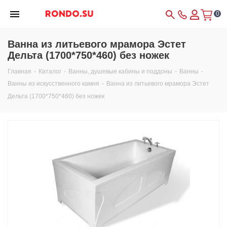
0
Ванна из литьевого мрамора Эстет
Дельта (1700*750*460) без ножек
Главная
-
Каталог
-
Ванны, душевые кабины и поддоны
-
Ванны
-
Ванны из искусственного камня
-
Ванна из литьевого мрамора Эстет
Дельта (1700*750*460) без ножек