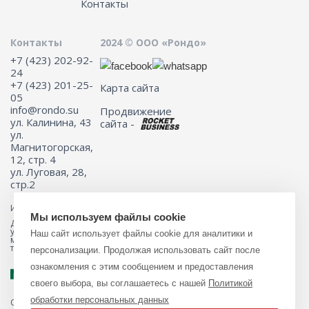
Контакты
Контакты
2024 © ООО «Рондо»
+7 (423) 202-92-
24
+7 (423) 201-25-
Карта сайта
05
info@rondo.su
Продвижение
ул. Калинина, 43
сайта -
ул.
Магнитогорская,
12, стр. 4
ул. Луговая, 28,
стр.2
Информация на сайте не является публичной офертой.
Мы используем файлы cookie
Для получения подробной информации о наличии и стоимости
указанных товаров и (или) услуг, пожалуйста, обращайтесь к
Наш сайт использует файлы cookie для аналитики и
менеджеру сайта с помощью специальной формы связи или по
телефону 8 (423) 201-25-05
персонализации. Продолжая использовать сайт после
ознакомления с этим сообщением и предоставления
своего выбора, вы соглашаетесь с нашей
Политикой
обработки персональных данных
Обращаем ваше внимание на то, что данный интернет-магазин, а