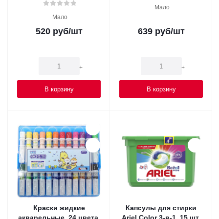
Мало
Мало
520
руб
/шт
639
руб
/шт
-
+
-
+
В корзину
В корзину
Краски жидкие
Капсулы для стирки
акварельные, 24 цвета,
Ariel Color 3-в-1, 15 шт.