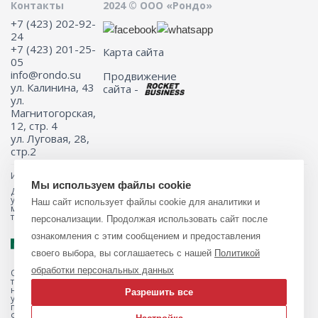
Контакты
2024 © ООО «Рондо»
+7 (423) 202-92-
24
+7 (423) 201-25-
Карта сайта
05
info@rondo.su
Продвижение
ул. Калинина, 43
сайта -
ул.
Магнитогорская,
12, стр. 4
ул. Луговая, 28,
стр.2
Информация на сайте не является публичной офертой.
Мы используем файлы cookie
Для получения подробной информации о наличии и стоимости
указанных товаров и (или) услуг, пожалуйста, обращайтесь к
Наш сайт использует файлы cookie для аналитики и
менеджеру сайта с помощью специальной формы связи или по
телефону 8 (423) 201-25-05
персонализации. Продолжая использовать сайт после
ознакомления с этим сообщением и предоставления
своего выбора, вы соглашаетесь с нашей
Политикой
обработки персональных данных
Обращаем ваше внимание на то, что данный интернет-магазин, а
также вся информация о товарах и ценах, предоставленная на нём,
носит исключительно информационный характер и ни при каких
Разрешить все
условиях не является публичной офертой, определяемой
положениями Статьи 437 Гражданского кодекса Российской
Федерации.