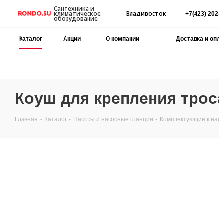
Сантехника и
Владивосток
климатическое
+7(423) 202
оборудование
Каталог
Акции
О компании
Доставка и оп
Коуш для крепления трос
Главная
-
Каталог
-
Насосы и насосные станции
-
Комплектующие к на