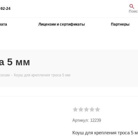
-92-24
Поис
лата
Лицензии и сертификаты
Партнеры
а 5 мм
сосам
-
Коуш для крепления троса 5 мм
Артикул:
12239
Коуш для крепления троса 5 