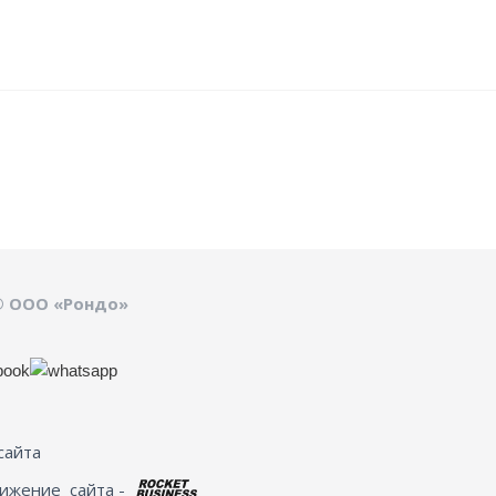
© ООО «Рондо»
сайта
вижение
сайта -