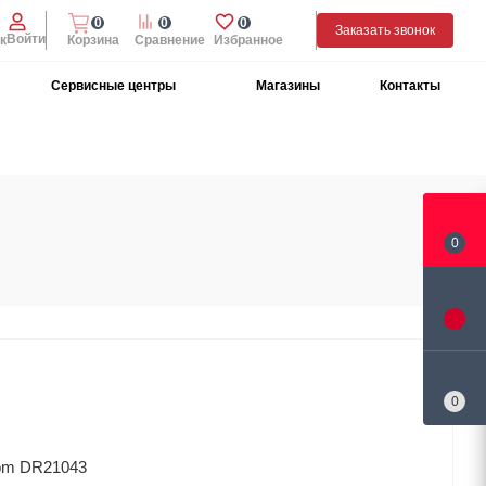
0
0
0
Заказать звонок
Войти
к
Корзина
Сравнение
Избранное
Сервисные центры
Магазины
Контакты
0
0
om DR21043