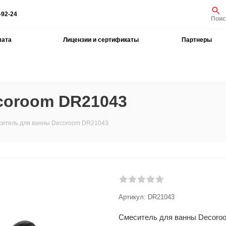
-92-24
Поис
лата
Лицензии и сертификаты
Партнеры
coroom DR21043
итель для ванны Decoroom DR21043
Артикул:
DR21043
Смеситель для ванны Decoro