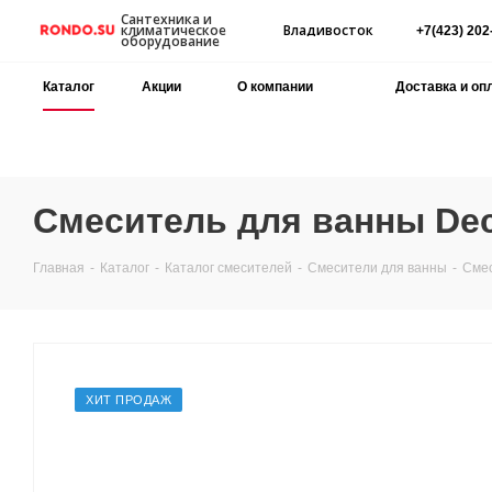
Сантехника и
Владивосток
климатическое
+7(423) 202
оборудование
Каталог
Акции
О компании
Доставка и оп
Смеситель для ванны De
Главная
-
Каталог
-
Каталог смесителей
-
Смесители для ванны
-
Смес
ХИТ ПРОДАЖ