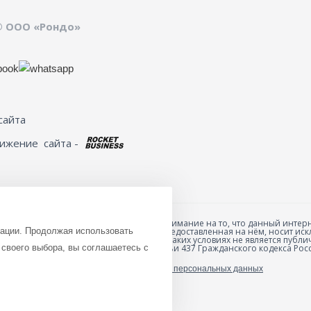
© ООО «Рондо»
сайта
вижение
сайта -
Обращаем ваше внимание на то, что данный интерн
зации. Продолжая использовать
товарах и ценах, предоставленная на нём, носит 
анных товаров и
характер и ни при каких условиях не является пуб
ю специальной формы
своего выбора, вы соглашаетесь с
положениями Статьи 437 Гражданского кодекса Рос
Политика обработки персональных данных