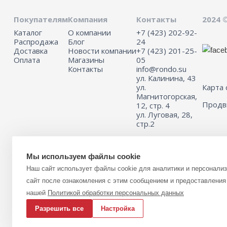
Покупателям
Компания
Контакты
2024 
Каталог
О компании
+7 (423) 202-92-
Распродажа
Блог
24
Доставка
Новости компании
+7 (423) 201-25-
Оплата
Магазины
05
Контакты
info@rondo.su
ул. Калинина, 43
ул.
Карта 
Магнитогорская,
Прод
12, стр. 4
ул. Луговая, 28,
стр.2
Мы используем файлы cookie
Информация на сайте не является публичной офертой.
Наш сайт использует файлы cookie для аналитики и персонали
Для получения подробной информации о наличии и стоимости указ
(или) услуг, пожалуйста, обращайтесь к менеджеру сайта с помощь
сайт после ознакомления с этим сообщением и предоставления 
связи или по телефону 8 (423) 201-25-05
нашей
Политикой обработки персональных данных
Разрешить все
Настройка