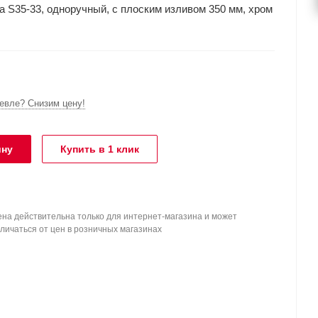
 S35-33, одноручный, с плоским изливом 350 мм, хром
вле? Снизим цену!
ину
Купить в 1 клик
на действительна только для интернет-магазина и может
личаться от цен в розничных магазинах