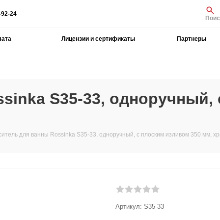
-92-24
Поис
лата
Лицензии и сертификаты
Партнеры
sinka S35-33, одноручный,
итель для ванны Rossinka S35-33, одноручный, с плоским изливом 350 мм, х
Артикул:
S35-33