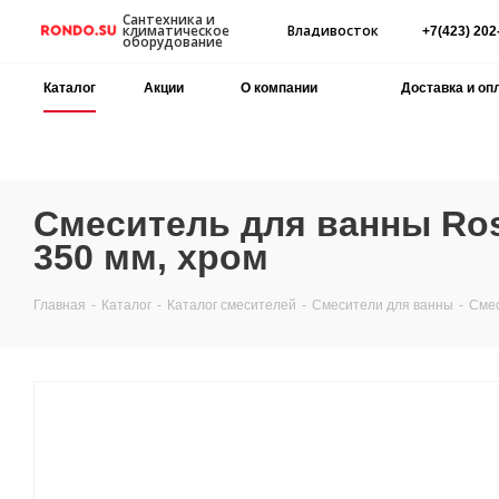
Сантехника и
Владивосток
климатическое
+7(423) 202
оборудование
Каталог
Акции
О компании
Доставка и оп
Смеситель для ванны Ros
350 мм, хром
Главная
-
Каталог
-
Каталог смесителей
-
Смесители для ванны
-
Смес