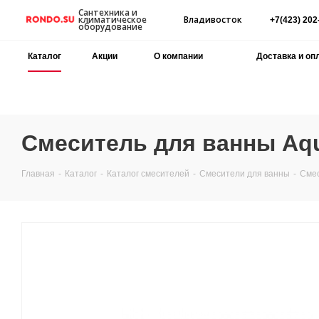
Сантехника и
Владивосток
климатическое
+7(423) 202
оборудование
Каталог
Акции
О компании
Доставка и оп
Смеситель для ванны Aqu
Главная
-
Каталог
-
Каталог смесителей
-
Смесители для ванны
-
Смес