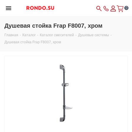
0
Душевая стойка Frap F8007, хром
Главная
-
Каталог
-
Каталог смесителей
-
Душевые системы
-
Душевая стойка Frap F8007, хром