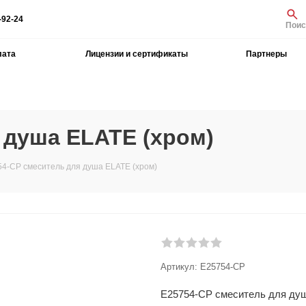
-92-24
Поис
лата
Лицензии и сертификаты
Партнеры
 душа ELATE (хром)
4-CP смеситель для душа ELATE (хром)
Артикул:
E25754-CP
E25754-CP смеситель для душ