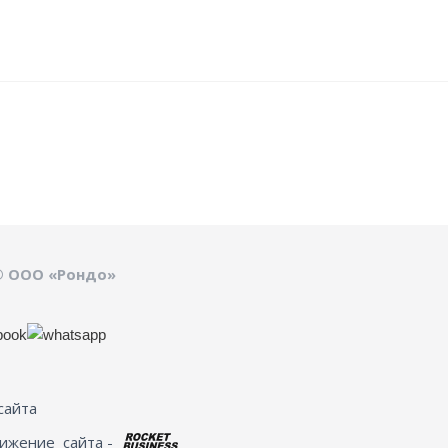
© ООО «Рондо»
сайта
вижение
сайта -