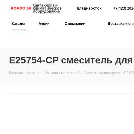
Сантехника и
Владивосток
климатическое
+7(423) 202
оборудование
Каталог
Акции
О компании
Доставка и оп
E25754-CP смеситель для
Главная
-
Каталог
-
Каталог смесителей
-
Смесители для душа
-
E2575