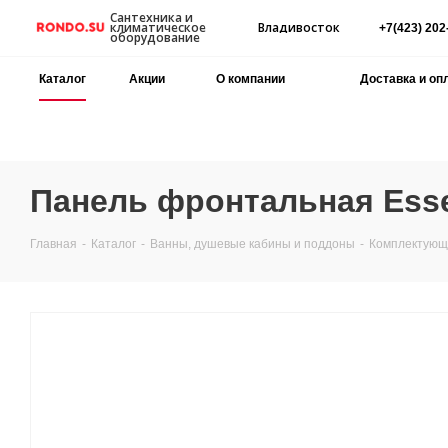
Сантехника и
Владивосток
климатическое
+7(423) 202
оборудование
Каталог
Акции
О компании
Доставка и оп
Панель фронтальная Esse
Главная
-
Каталог
-
Ванны, душевые кабины и поддоны
-
Комплектующи