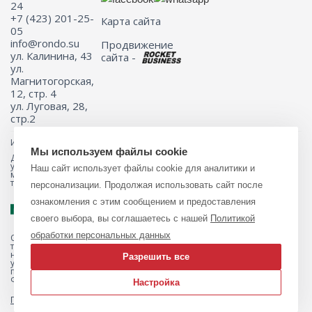
24
+7 (423) 201-25-
Карта сайта
05
info@rondo.su
Продвижение
ул. Калинина, 43
сайта -
ул.
Магнитогорская,
12, стр. 4
ул. Луговая, 28,
стр.2
Информация на сайте не является публичной офертой.
Мы используем файлы cookie
Для получения подробной информации о наличии и стоимости
указанных товаров и (или) услуг, пожалуйста, обращайтесь к
Наш сайт использует файлы cookie для аналитики и
менеджеру сайта с помощью специальной формы связи или по
телефону 8 (423) 201-25-05
персонализации. Продолжая использовать сайт после
ознакомления с этим сообщением и предоставления
своего выбора, вы соглашаетесь с нашей
Политикой
обработки персональных данных
Обращаем ваше внимание на то, что данный интернет-магазин, а
также вся информация о товарах и ценах, предоставленная на нём,
носит исключительно информационный характер и ни при каких
Разрешить все
условиях не является публичной офертой, определяемой
положениями Статьи 437 Гражданского кодекса Российской
Федерации.
Настройка
Политика обработки персональных данных