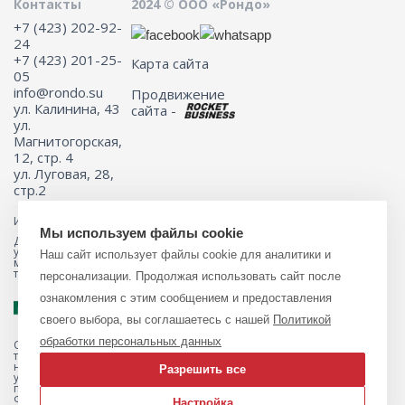
Контакты
2024 © ООО «Рондо»
+7 (423) 202-92-
24
+7 (423) 201-25-
Карта сайта
05
info@rondo.su
Продвижение
ул. Калинина, 43
сайта -
ул.
Магнитогорская,
12, стр. 4
ул. Луговая, 28,
стр.2
Информация на сайте не является публичной офертой.
Мы используем файлы cookie
Для получения подробной информации о наличии и стоимости
указанных товаров и (или) услуг, пожалуйста, обращайтесь к
Наш сайт использует файлы cookie для аналитики и
менеджеру сайта с помощью специальной формы связи или по
телефону 8 (423) 201-25-05
персонализации. Продолжая использовать сайт после
ознакомления с этим сообщением и предоставления
своего выбора, вы соглашаетесь с нашей
Политикой
обработки персональных данных
Обращаем ваше внимание на то, что данный интернет-магазин, а
также вся информация о товарах и ценах, предоставленная на нём,
носит исключительно информационный характер и ни при каких
Разрешить все
условиях не является публичной офертой, определяемой
положениями Статьи 437 Гражданского кодекса Российской
Федерации.
Настройка