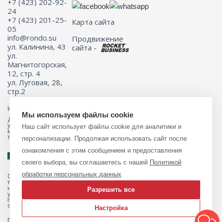
+7 (423) 202-92-
24
+7 (423) 201-25-
Карта сайта
05
info@rondo.su
Продвижение
ул. Калинина, 43
сайта -
ул.
Магнитогорская,
12, стр. 4
ул. Луговая, 28,
стр.2
Информация на сайте не является публичной офертой.
Мы используем файлы cookie
Для получения подробной информации о наличии и стоимости
указанных товаров и (или) услуг, пожалуйста, обращайтесь к
Наш сайт использует файлы cookie для аналитики и
менеджеру сайта с помощью специальной формы связи или по
телефону 8 (423) 201-25-05
персонализации. Продолжая использовать сайт после
ознакомления с этим сообщением и предоставления
своего выбора, вы соглашаетесь с нашей
Политикой
обработки персональных данных
Обращаем ваше внимание на то, что данный интернет-магазин, а
также вся информация о товарах и ценах, предоставленная на нём,
носит исключительно информационный характер и ни при каких
Разрешить все
условиях не является публичной офертой, определяемой
положениями Статьи 437 Гражданского кодекса Российской
Федерации.
Настройка
Политика обработки персональных данных