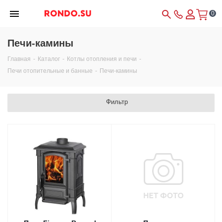
0
Печи-камины
Главная
-
Каталог
-
Котлы отопления и печи
-
Печи отопительные и банные
-
Печи-камины
Фильтр