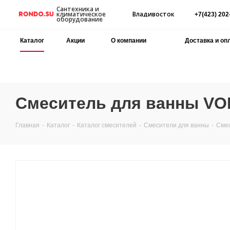
Сантехника и
Владивосток
климатическое
+7(423) 202
оборудование
Каталог
Акции
О компании
Доставка и оп
Смеситель для ванны VODA 
Главная
-
Каталог
-
Каталог смесителей
-
Смесители для ванны
-
Смес