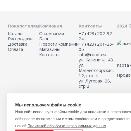
Покупателям
Компания
Контакты
2024 
Каталог
О компании
+7 (423) 202-92-
Распродажа
Блог
24
Доставка
Новости компании
+7 (423) 201-25-
Оплата
Магазины
05
Контакты
info@rondo.su
ул. Калинина, 43
ул.
Карта 
Магнитогорская,
Прод
12, стр. 4
ул. Луговая, 28,
стр.2
Мы используем файлы cookie
Информация на сайте не является публичной офертой.
Наш сайт использует файлы cookie для аналитики и персонали
Для получения подробной информации о наличии и стоимости указ
(или) услуг, пожалуйста, обращайтесь к менеджеру сайта с помощь
сайт после ознакомления с этим сообщением и предоставления 
связи или по телефону 8 (423) 201-25-05
нашей
Политикой обработки персональных данных