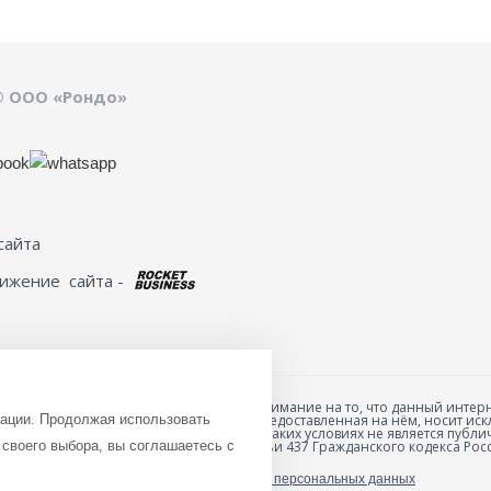
© ООО «Рондо»
сайта
вижение
сайта -
Обращаем ваше внимание на то, что данный интерн
зации. Продолжая использовать
товарах и ценах, предоставленная на нём, носит 
анных товаров и
характер и ни при каких условиях не является пуб
ю специальной формы
своего выбора, вы соглашаетесь с
положениями Статьи 437 Гражданского кодекса Рос
Политика обработки персональных данных