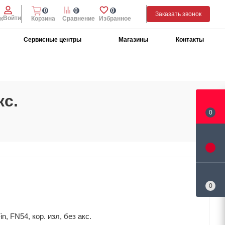
0
0
0
Заказать звонок
Войти
к
Корзина
Сравнение
Избранное
Сервисные центры
Магазины
Контакты
кс.
0
0
 FN54, кор. изл, без акс.