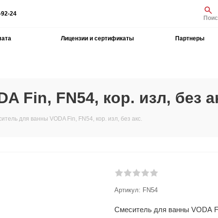
-92-24
Поис
лата
Лицензии и сертификаты
Партнеры
Fin, FN54, кор. изл, без а
итель для ванны VODA Fin, FN54, кор. изл, без акс.
Артикул:
FN54
Смеситель для ванны VODA Fin,