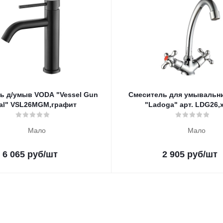
ь д/умыв VODA "Vessel Gun
Смеситель для умывальн
al" VSL26MGM,графит
"Ladoga" арт. LDG26,
Мало
Мало
6 065
руб
/шт
2 905
руб
/шт