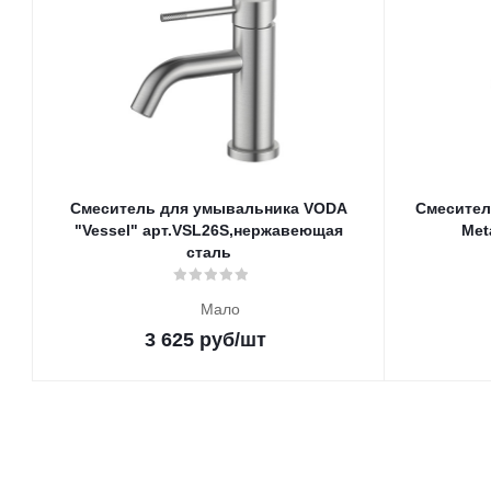
Смеситель для умывальника VODA
Смесител
"Vessel" арт.VSL26S,нержавеющая
Met
сталь
Мало
3 625
руб
/шт