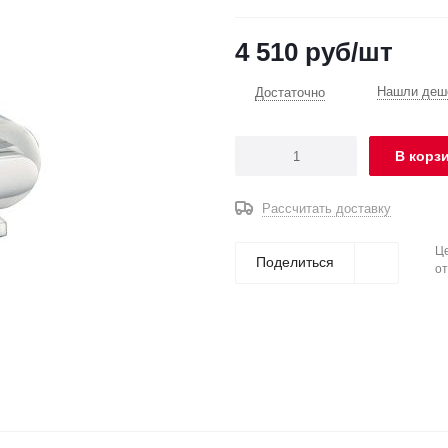
4 510
руб
/шт
Нашли деше
Достаточно
В корз
Рассчитать доставку
Це
Поделиться
от