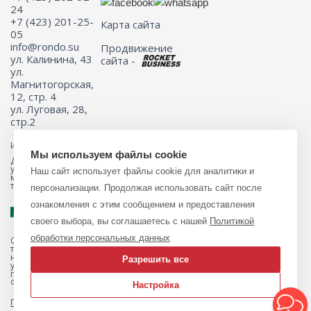
24
+7 (423) 201-25-
Карта сайта
05
info@rondo.su
Продвижение
ул. Калинина, 43
сайта -
ул.
Магнитогорская,
12, стр. 4
ул. Луговая, 28,
стр.2
Информация на сайте не является публичной офертой.
Мы используем файлы cookie
Для получения подробной информации о наличии и стоимости
указанных товаров и (или) услуг, пожалуйста, обращайтесь к
Наш сайт использует файлы cookie для аналитики и
менеджеру сайта с помощью специальной формы связи или по
телефону 8 (423) 201-25-05
персонализации. Продолжая использовать сайт после
ознакомления с этим сообщением и предоставления
своего выбора, вы соглашаетесь с нашей
Политикой
обработки персональных данных
Обращаем ваше внимание на то, что данный интернет-магазин, а
также вся информация о товарах и ценах, предоставленная на нём,
носит исключительно информационный характер и ни при каких
Разрешить все
условиях не является публичной офертой, определяемой
положениями Статьи 437 Гражданского кодекса Российской
Федерации.
Настройка
Политика обработки персональных данных