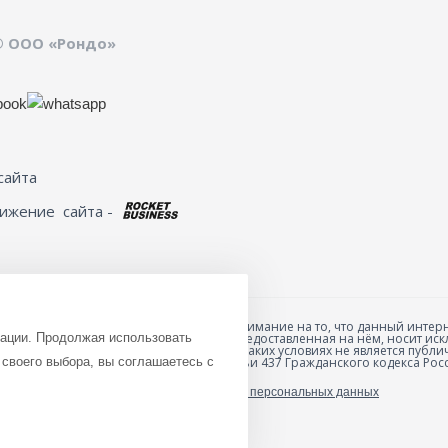
© ООО «Рондо»
сайта
вижение
сайта -
Обращаем ваше внимание на то, что данный интерн
зации. Продолжая использовать
товарах и ценах, предоставленная на нём, носит 
анных товаров и
характер и ни при каких условиях не является пуб
ю специальной формы
своего выбора, вы соглашаетесь с
положениями Статьи 437 Гражданского кодекса Рос
Политика обработки персональных данных