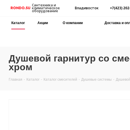
Сантехника и
Владивосток
климатическое
+7(423) 202
оборудование
Каталог
Акции
О компании
Доставка и оп
Душевой гарнитур со сме
хром
Главная
-
Каталог
-
Каталог смесителей
-
Душевые системы
-
Душевой