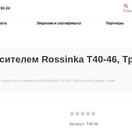
-92-24
Поис
лата
Лицензии и сертификаты
Партнеры
сителем Rossinka T40-46, Т
 гарнитур со смесителем Rossinka T40-46, Тропический дождь, хром
Артикул:
T40-46