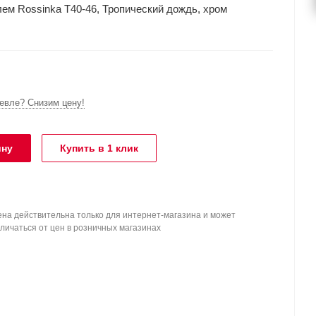
ем Rossinka T40-46, Тропический дождь, хром
вле? Снизим цену!
ину
Купить в 1 клик
на действительна только для интернет-магазина и может
личаться от цен в розничных магазинах