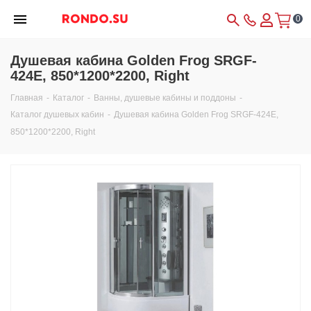
0
Душевая кабина Golden Frog SRGF-
424E, 850*1200*2200, Right
Главная
-
Каталог
-
Ванны, душевые кабины и поддоны
-
Каталог душевых кабин
-
Душевая кабина Golden Frog SRGF-424E,
850*1200*2200, Right