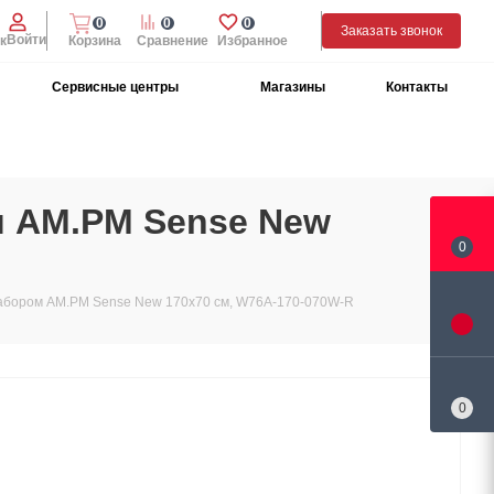
0
0
0
Заказать звонок
Войти
к
Корзина
Сравнение
Избранное
Сервисные центры
Магазины
Контакты
м AM.PM Sense New
0
набором AM.PM Sense New 170х70 см, W76A-170-070W-R
0