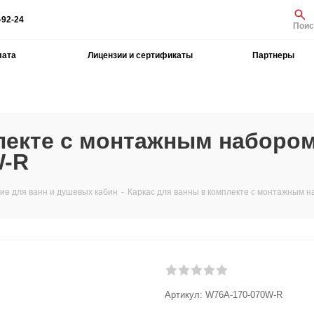
-92-24
Поис
лата
Лицензии и сертификаты
Партнеры
плекте с монтажным наборо
W-R
е для ванн и душевых кабин
-
Каркас для ванны в комплекте с монтажным 
Артикул:
W76A-170-070W-R