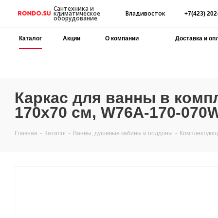
Сантехника и
Владивосток
климатическое
+7(423) 202
оборудование
Каталог
Акции
О компании
Доставка и оп
Каркас для ванны в ком
170х70 см, W76A-170-070
Главная
-
Каталог
-
Ванны, душевые кабины и поддоны
-
Комплектующи